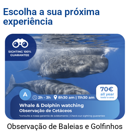
Escolha a sua próxima
OBSERVAÇÃO
experiência
DE BALEIAS
& GOLFINHOS
RESERVAR JÁ
Observação de Baleias e Golfinhos