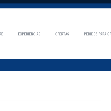
HOME
DOLPHIN WATCHING
RE
EXPERIÊNCIAS
OFERTAS
PEDIDOS PARA G
VE FOR OUTUBRO 9TH